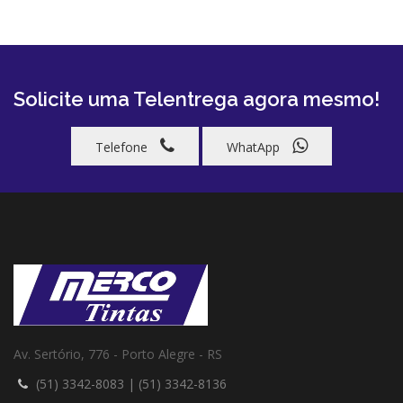
Solicite uma Telentrega agora mesmo!
Telefone
WhatApp
Av. Sertório, 776 - Porto Alegre - RS
(51) 3342-8083
|
(51) 3342-8136